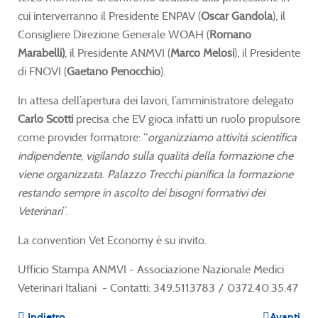
cui interverranno il Presidente ENPAV (
Oscar Gandola
), il
Consigliere Direzione Generale WOAH (
Romano
Marabelli)
, il Presidente ANMVI (
Marco Melosi
), il Presidente
di FNOVI (
Gaetano Penocchio
).
In attesa dell’apertura dei lavori, l’amministratore delegato
Carlo Scotti
precisa che EV gioca infatti un ruolo propulsore
come provider formatore: “
organizziamo attività scientifica
indipendente, vigilando sulla qualità della formazione che
viene organizzata. Palazzo Trecchi pianifica la formazione
restando sempre in ascolto dei bisogni formativi dei
Veterinari
”.
La convention Vet Economy è su invito.
Ufficio Stampa ANMVI - Associazione Nazionale Medici
Veterinari Italiani - Contatti: 349.5113783 / 0372.40.35.47
Indietro
Avanti