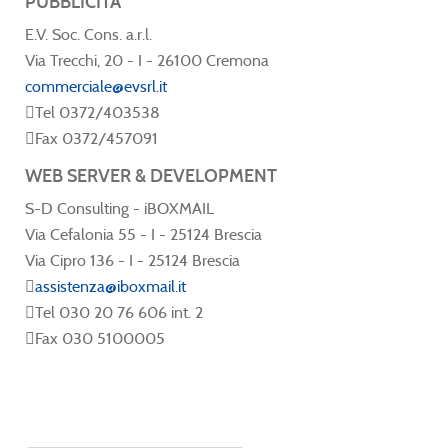
PUBBLICITA'
E.V. Soc. Cons. a.r.l.
Via Trecchi, 20 - I - 26100 Cremona
commerciale@evsrl.it
Tel 0372/403538
Fax 0372/457091
WEB SERVER & DEVELOPMENT
S-D Consulting - iBOXMAIL
Via Cefalonia 55 - I - 25124 Brescia
Via Cipro 136 - I - 25124 Brescia
assistenza@iboxmail.it
Tel 030 20 76 606 int. 2
Fax 030 5100005