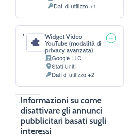
Luogo
Dati di utilizzo +1
del
Dati
trattamento:
Personali
trattati:
Widget Video
YouTube (modalità di
privacy avanzata)
Google LLC
Azienda:
Stati Uniti
Luogo
Dati di utilizzo +2
del
Dati
trattamento:
Personali
trattati:
Informazioni su come
disattivare gli annunci
pubblicitari basati sugli
interessi