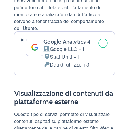
I servizi contenuti nella presente sezione
permettono al Titolare del Trattamento di
monitorare e analizzare i dati di traffico e
servono a tener traccia del comportamento
dell’Utente.
Google Analytics 4
Google LLC +1
Azienda:
Stati Uniti +1
Luogo
Dati di utilizzo +3
del
Dati
trattamento:
Personali
trattati:
Visualizzazione di contenuti da
piattaforme esterne
Questo tipo di servizi permette di visualizzare
contenuti ospitati su piattaforme esterne
direttamente dalle pagine di questo Sito Web e