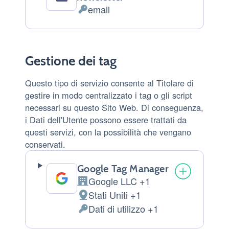
email
Dati
Personali
trattati:
Gestione dei tag
Questo tipo di servizio consente al Titolare di
gestire in modo centralizzato i tag o gli script
necessari su questo Sito Web. Di conseguenza,
i Dati dell'Utente possono essere trattati da
questi servizi, con la possibilità che vengano
conservati.
Google Tag Manager
Google LLC +1
Azienda:
Stati Uniti +1
Luogo
Dati di utilizzo +1
del
Dati
trattamento:
Personali