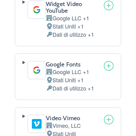
Widget Video
YouTube
Google LLC +1
Azienda:
Stati Uniti +1
Luogo
Dati di utilizzo +1
del
Dati
trattamento:
Personali
trattati:
Google Fonts
Google LLC +1
Azienda:
Stati Uniti +1
Luogo
Dati di utilizzo +1
del
Dati
trattamento:
Personali
trattati:
Video Vimeo
Vimeo, LLC
Azienda:
Stati Uniti