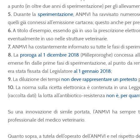
a punto (in oltre due anni di sperimentazione) per gli allevamen
5.
Durante la
sperimentazione
, ANMVI ha ravvisato numero
quelli già connessi all’emissione cartacea; questo anche per pres
6.
A titolo d’esempio, essendo già in uso la prescrizione elettro
eventualmente in uso nelle strutture veterinarie.
7.
ANMVI ha costantemente informato su tutte le fasi di sperime
8.
La
proroga al 1 dicembre 2018
(Milleproroghe) concessa all
emerse fin dalle prime fasi di sperimentazione, al punto da ren
era stata fissata dal Legislatore
al 1 gennaio 2018
;
9.
La diluizione dei tempi
non deve rappresentare un pretesto
p
10.
La norma sulla ricetta elettronica è contenuta in una Legge 
(raccolta dati): la lotta all’antibiotico-resistenza
non è, per quant
Su una innovazione di simile portata, l’ANMVI ha sempre te
professionale del medico veterinario.
Quanto sopra, a tutela dell’operato dell’ANMVI e nel rispetto del