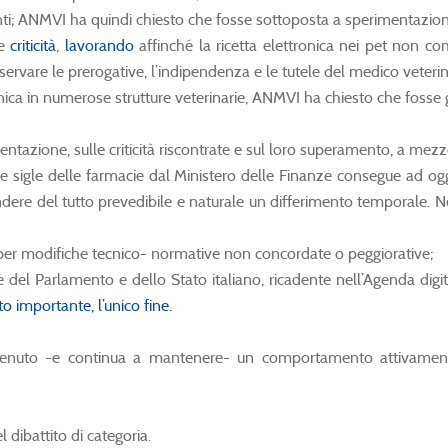
ti; ANMVI ha quindi chiesto che fosse sottoposta a sperimentazione 
se
criticità
,
lavorando
affinché la ricetta elettronica nei pet non co
ervare le prerogative, l’indipendenza e le tutele del medico veterina
nica in numerose strutture veterinarie, ANMVI ha chiesto che fosse ga
ntazione, sulle criticità riscontrate e sul loro superamento, a m
e sigle delle farmacie dal Ministero delle Finanze consegue ad ogg
dere del tutto prevedibile e naturale un differimento temporale. N
er modifiche tecnico- normative non concordate o peggiorative;
del Parlamento e dello Stato italiano, ricadente nell’Agenda digit
o importante, l’unico fine.
nuto -e continua a mantenere- un comportamento attivamente vi
 dibattito di categoria.