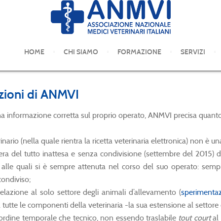
COMUNICATI STAMPA
HOME
CHI SIAMO
FORMAZIONE
SERVIZI
azioni di ANMVI
 una informazione corretta sul proprio operato, ANMVI precisa quant
rinario (nella quale rientra la ricetta veterinaria elettronica) non è 
era del tutto inattesa e senza condivisione (settembre del 2015) 
alle quali si è sempre attenuta nel corso del suo operato: semplif
ondiviso;
elazione al solo settore degli animali d’allevamento (
sperimenta
a tutte le componenti della veterinaria -la sua estensione al settor
 ordine temporale che tecnico, non essendo traslabile
tout court
al 