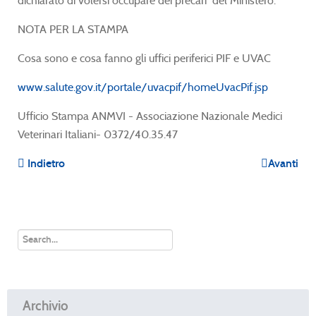
dichiarato di volersi occupare dei precari del Ministero.
NOTA PER LA STAMPA
Cosa sono e cosa fanno gli uffici periferici PIF e UVAC
www.salute.gov.it/portale/uvacpif/homeUvacPif.jsp
Ufficio Stampa ANMVI - Associazione Nazionale Medici
Veterinari Italiani- 0372/40.35.47
Indietro
Avanti
Archivio