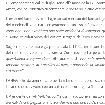
Gli emendamenti, dal 25 luglio, sono all’esame della 12 Commis
Amati) che ha l’obiettivo di contenere le spese sulle cure veterin
Il testo unificato prevede l’ingresso sul mercato dei farmaci gene
dei medicinali veterinari consentendone un uso più raziona
audizione- non avrebbero una reale incidenza di risparmio, quan
all’anno, calcolati prima dell’entrata in vigore dell’euro e mai ade
Sugli emendamenti si è già pronunciata la 14° Commissione Politi
dei medicinali veterinari. La stessa Commissione ha però rite
quest’ultima interpretazione-
dichiara Melosi-
non solo perché
rimpallo costante di Bruxelles all’Italia, adducendo la sovr
veterinarie
”.
L’ANMVI che da anni si batte per la riduzione del peso fiscale s
italiane che convivono con un animale da compagnia (in Italia, c
Il Presidente dell’ANMVI, Marco Melosi, in audizione a marzo sul
animali da compagnia, una tutela che non può prescindere dalla