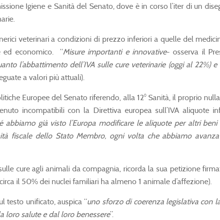
sione Igiene e Sanità del Senato, dove è in corso l’iter di un di
arie.
rici veterinari a condizioni di prezzo inferiori a quelle del medicin
le ed economico. “
Misure importanti e innovative
- osserva il Pr
to l’abbattimento dell’IVA sulle cure veterinarie (oggi al 22%) e l’
guate a valori più attuali).
che Europee del Senato riferendo, alla 12° Sanità, il proprio nulla
nuto incompatibili con la Direttiva europea sull’IVA aliquote infe
 abbiamo già visto l’Europa modificare le aliquote per altri beni e
anità fiscale dello Stato Membro, ogni volta che abbiamo avanzat
ulle cure agli animali da compagnia, ricorda la sua petizione firmat
irca il 50% dei nuclei familiari ha almeno 1 animale d’affezione).
 testo unificato, auspica “
uno sforzo di coerenza legislativa con la 
 loro salute e dal loro benessere
”.