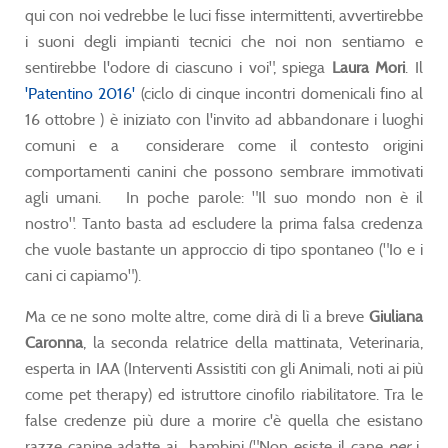
qui con noi vedrebbe le luci fisse intermittenti, avvertirebbe
i suoni degli impianti tecnici che noi non sentiamo e
sentirebbe l'odore di ciascuno i voi", spiega
Laura Mori
. Il
'Patentino 2016'
(ciclo di cinque incontri domenicali fino al
16 ottobre ) è iniziato con l'invito ad abbandonare i luoghi
comuni e a considerare come il contesto origini
comportamenti canini che possono sembrare immotivati
agli umani. In poche parole: "Il suo mondo non è il
nostro". Tanto basta ad escludere la prima falsa credenza
che vuole bastante un approccio di tipo spontaneo ("Io e i
cani ci capiamo").
Ma ce ne sono molte altre, come dirà di lì a breve
Giuliana
Caronna
, la seconda relatrice della mattinata, Veterinaria,
esperta in IAA (Interventi Assistiti con gli Animali, noti ai più
come pet therapy) ed istruttore cinofilo riabilitatore. Tra le
false credenze più dure a morire c'è quella che esistano
razze canine adatte ai bambini ("Non esiste il cane
per
i