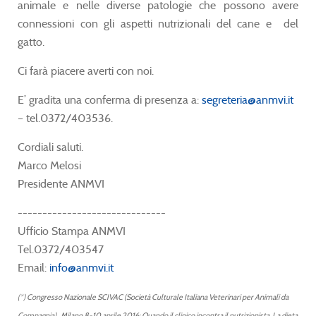
animale e nelle diverse patologie che possono avere
connessioni con gli aspetti nutrizionali del cane e del
gatto.
Ci farà piacere averti con noi.
E’ gradita una conferma di presenza a:
segreteria@anmvi.it
– tel.0372/403536.
Cordiali saluti.
Marco Melosi
Presidente ANMVI
------------------------------
Ufficio Stampa ANMVI
Tel.0372/403547
Email:
info@anmvi.it
(*) Congresso Nazionale SCIVAC (Società Culturale Italiana Veterinari per Animali da
Compagnia) . Milano 8-10 aprile 2016: Quando il clinico incontra il nutrizionista. La dieta