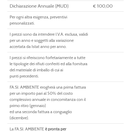
Dichiarazione Annuale (MUD)
€ 100,00
Per ogni altra esigenza, preventivi
personalizzati.
I prezzi sono da intendere I.V.A. esclusa, validi
per un anno e soggetti alla variazione
accertata da Istat anno per anno.
I prezzi si riferiscono forfetariamente a tutte
le tipologie dei rifiuti conferiti ed alla fornitura
del materiale di imballo di cui ai
punti precedenti.
FA.SI. AMBIENTE erogherà una prima fattura
per un importo pari al 50% del costo
complessivo annuale in concomitanza con il
primo ritiro (gennaio)
ed una seconda fattura a conguaglio
(dicembre).
La FA.SI. AMBIENTE
è pronta per