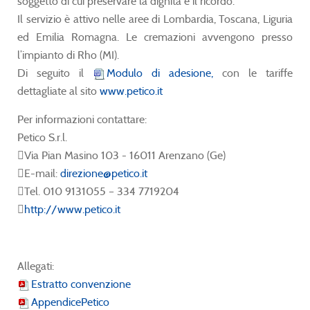
soggetto di cui preservare la dignità e il ricordo.
Il servizio è attivo nelle aree di Lombardia, Toscana, Liguria
ed Emilia Romagna. Le cremazioni avvengono presso
l’impianto di Rho (MI).
Di seguito il
Modulo di adesione,
con le tariffe
dettagliate al sito
www.petico.it
Per informazioni contattare:
Petico S.r.l.
Via Pian Masino 103 - 16011 Arenzano (Ge)
E-mail:
direzione@petico.it
Tel. 010 9131055 – 334 7719204
http://www.petico.it
Allegati:
Estratto convenzione
AppendicePetico