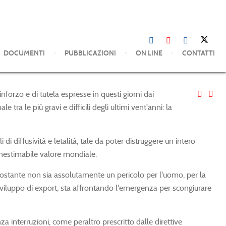
DOCUMENTI
PUBBLICAZIONI
ON LINE
CONTATTI
forzo e di tutela espresse in questi giorni dai
tra le più gravi e difficili degli ultimi vent'anni: la
i diffusività e letalità, tale da poter distruggere un intero
 inestimabile valore mondiale.
onostante non sia assolutamente un pericolo per l'uomo, per la
e sviluppo di export, sta affrontando l'emergenza per scongiurare
za interruzioni, come peraltro prescritto dalle direttive