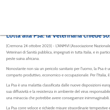
Lotta alla Psa: la Veterinaria chiede s
(Cremona 24 ottobre 2023) - L'ANMVI (Associazione Nazionale Medi
Veterinari di Sanità pubblica, impegnati in tutta Italia, e in parti
peste suina africana.
Nonostante non sia un pericolo sanitario per l'uomo, la Psa è una 
comparto produttivo, economico e occupazionale. Per l'Italia, il
La Psa è una malattia classificata dalle nuove disposizioni eur
sua diffusività e la resistenza in ambiente del virus responsabi
una minaccia che potrebbe avere conseguenze inimmaginabili.
La Psa corre veloce e richiede misure straordinarie tempestive e n