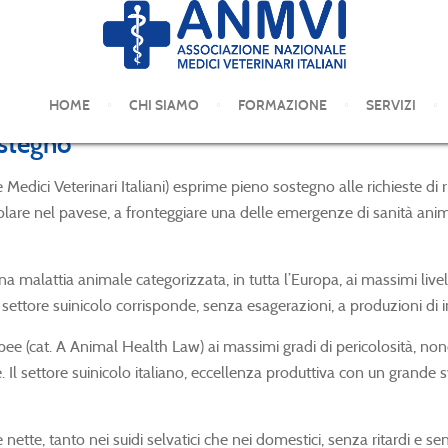
HOME
CHI SIAMO
FORMAZIONE
SERVIZI
ostegno
ci Veterinari Italiani) esprime pieno sostegno alle richieste di rin
colare nel pavese, a fronteggiare una delle emergenze di sanità animale 
malattia animale categorizzata, in tutta l’Europa, ai massimi livelli d
 settore suinicolo corrisponde, senza esagerazioni, a produzioni di
opee (cat. A Animal Health Law) ai massimi gradi di pericolosità, n
le. Il settore suinicolo italiano, eccellenza produttiva con un grand
ette, tanto nei suidi selvatici che nei domestici, senza ritardi e sen