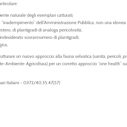
rticolare:
iente naturale degli esemplari catturati;
e un “inadempimento” dell’Amministrazione Pubblica, non una idonea
tero, di plantigradi di analoga pericolosità;
l’indesiderato sovrannumero di plantigradi;
ica;
rutturare un nuovo approccio alla fauna selvatica (sanità, pericoli, p
ute-Ambiente-Agricoltura) per un corretto approccio “one health” sul
ri Italiani - 0372/40.35.47(57)