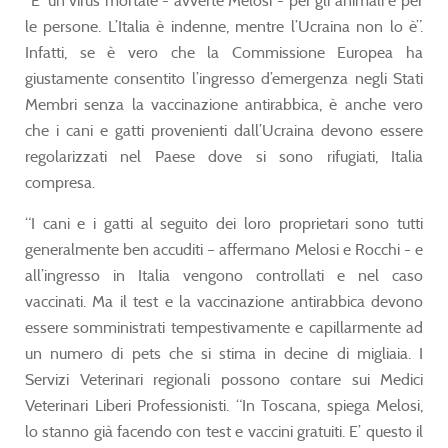
“E’ un virus mortale - avverte Melosi - per gli animali e per
le persone. L’Italia è indenne, mentre l’Ucraina non lo è”.
Infatti, se è vero che la Commissione Europea ha
giustamente consentito l’ingresso d’emergenza negli Stati
Membri senza la vaccinazione antirabbica, è anche vero
che i cani e gatti provenienti dall’Ucraina devono essere
regolarizzati nel Paese dove si sono rifugiati, Italia
compresa.
“I cani e i gatti al seguito dei loro proprietari sono tutti
generalmente ben accuditi – affermano Melosi e Rocchi - e
all’ingresso in Italia vengono controllati e nel caso
vaccinati. Ma il test e la vaccinazione antirabbica devono
essere somministrati tempestivamente e capillarmente ad
un numero di pets che si stima in decine di migliaia. I
Servizi Veterinari regionali possono contare sui Medici
Veterinari Liberi Professionisti. “In Toscana, spiega Melosi,
lo stanno già facendo con test e vaccini gratuiti. E’ questo il