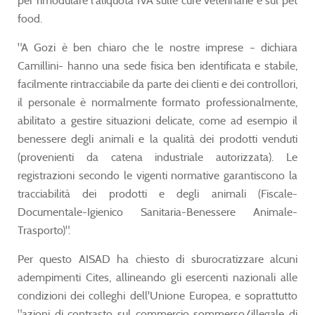
per rimodulare l'aliquota IVA sulle cure veterinarie e sul pet
food.
"A Gozi è ben chiaro che le nostre imprese – dichiara
Camillini- hanno una sede fisica ben identificata e stabile,
facilmente rintracciabile da parte dei clienti e dei controllori,
il personale è normalmente formato professionalmente,
abilitato a gestire situazioni delicate, come ad esempio il
benessere degli animali e la qualità dei prodotti venduti
(provenienti da catena industriale autorizzata). Le
registrazioni secondo le vigenti normative garantiscono la
tracciabilità dei prodotti e degli animali (Fiscale-
Documentale-Igienico Sanitaria-Benessere Animale-
Trasporto)".
Per questo AISAD ha chiesto di sburocratizzare alcuni
adempimenti Cites, allineando gli esercenti nazionali alle
condizioni dei colleghi dell'Unione Europea, e soprattutto
"azioni di contrasto sul commercio sommerso/illegale di