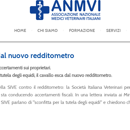
COMUNICATI STAMPA
HOME
CHI SIAMO
FORMAZIONE
SERVIZI
lo dal nuovo redditometro
ccertamenti sui proprietari.
utela degli equidi, il cavallo esca dal nuovo redditometro.
a SIVE contro il redditometro: la Società Italiana Veterinari pe
sco sta conducendo accertamenti fiscali. In una lettera inviata ai M
 SIVE parlano di "sconfitta per la tutela degli equidi" e chiedono ch