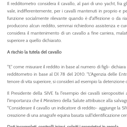
Il redditometro considera il cavallo, al pari di uno yacht, fra 
vale, indifferentemente, per i cavalli mantenuti in proprio e p
funzione socialmente rilevante quando è d'affezione o da riab
producono alcun reddito, semmai richiedono assistenza e cure 
considera il mantenimento di un cavallo a fine carriera, mala
superiore a quello dichiarato.
A rischio la tutela del cavallo
"E' come misurare il reddito in base al numero di figli- dichiara
redditometro in base al Dl 78 del 2010. "L'Agenzia delle Entr
tenore di vita superiore, si consideri ad esempio la detenzione d
Il Presidente della SIVE fa l'esempio dei cavalli sieropositiv
l'importanza che il Ministero della Salute attribuisce alla salv
"Considerare il cavallo un indicatore di reddito- aggiunge la SIV
creazione di una anagrafe equina basata sull'identificazione cer
Dati incompleti, controlli iniqui, colpiti i proprietari in regola