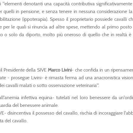
gli "elementi denotanti una capacità contributiva significativamente 
er quelli in pensione, e senza tenere in nessuna considerazione la 
ilitazione (ippoterapia). Spesso il proprietario possiede cavalli
per le quali si rinuncia ad altre spese, mettendo al primo posto 
to o solo da diporto, molto più oneroso di quello che in realtà è
 il Presidente della SIVE
Marco Livini
- che confida in un ripensamen
ate - prosegue Livini- è rimasta ferma ad una anacronistica vision
ei cavalli malati o sotto osservazione veterinaria".
i all'anemia infettiva equina- tutelati nel loro benessere da un'o
aguardia del benessere animale.
E- disincentiva il possesso del cavallo, rischia di incoraggiare l'abb
ta del cavallo.