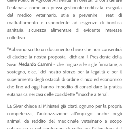
delle Politiche Agricole Alimentari e Forestali di considerare
l'eutanasia come una prassi gestionale codificata, eseguita
dal medico veterinario, utile a prevenire i reati di
maltrattamento e rispondente ad esigenze di bonifica
sanitaria, sicurezza alimentare di evidente interesse
collettivo.
"Abbiamo scritto un documento chiaro che non consentirà
di eludere la nostra proposta- dichiara il Presidente della
Sivar
Medardo Cammi
- che ringrazia le sigle firmatarie, a
sostegno, dice, "del nostro sforzo per la legalità e per il
superamento degli ostacoli di ordine clinico ed economico
che fino ad oggi hanno impedito di consolidare la pratica
eutanasica nei casi delle cosiddette "mucche a terra".
La Sivar chiede ai Ministeri già citati, ognuno per la propria
competenza, l'autorizzazione all'impiego anche negli
animali da reddito del medicinale veterinario a scopo
eutanasico e nel contempo di sollevare l'allevatore dal