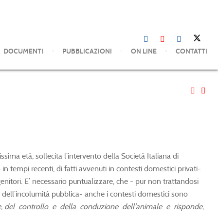
DOCUMENTI
PUBBLICAZIONI
ON LINE
CONTATTI
a età, sollecita l’intervento della Società Italiana di
n tempi recenti, di fatti avvenuti in contesti domestici privati-
i-genitori. E’ necessario puntualizzare, che - pur non trattandosi
a dell’incolumità pubblica- anche i contesti domestici sono
ere, del controllo e della conduzione dell'animale e risponde,