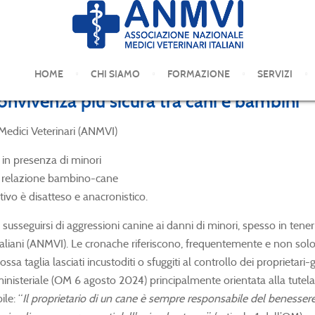
HOME
CHI SIAMO
FORMAZIONE
SERVIZI
convivenza più sicura tra cani e bambini
 Medici Veterinari (ANMVI)
 in presenza di minori
a relazione bambino-cane
tivo è disatteso e anacronistico.
rsi di aggressioni canine ai danni di minori, spesso in tenerissim
taliani (ANMVI). Le cronache riferiscono, frequentemente e non solo i
ossa taglia lasciati incustoditi o sfuggiti al controllo dei proprietar
a ministeriale (OM 6 agosto 2024) principalmente orientata alla tutel
le: “
Il proprietario di un cane è sempre responsabile del beness