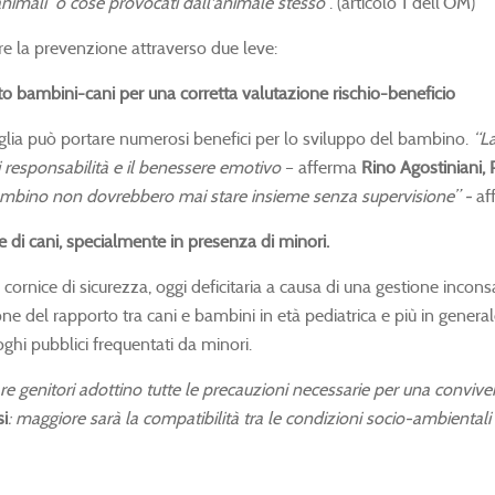
animali o cose provocati dall'animale stesso
”. (articolo 1 dell’OM)
re la prevenzione attraverso due leve:
o bambini-cani per una corretta valutazione rischio-beneficio
glia può portare numerosi benefici per lo sviluppo del bambino.
“L
 responsabilità e il benessere emotivo
– afferma
Rino
Agostiniani,
 bambino non dovrebbero mai stare insieme senza supervisione” -
af
e di cani, specialmente in presenza di minori.
na cornice di sicurezza, oggi deficitaria a causa di una gestione inc
e del rapporto tra cani e bambini in età pediatrica e più in genera
ghi pubblici frequentati da minori.
e genitori adottino tutte le precauzioni necessarie per una convivenz
i
: maggiore sarà la compatibilità tra le condizioni socio-ambiental