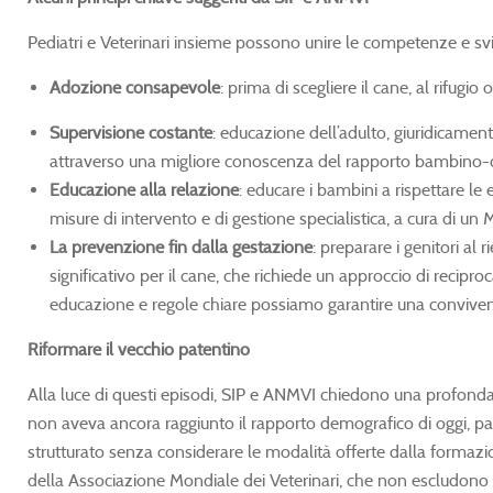
Pediatri e Veterinari insieme possono unire le competenze e svil
Adozione consapevole
: prima di scegliere il cane, al rifug
Supervisione costante
: educazione dell’adulto, giuridicament
attraverso una migliore conoscenza del rapporto bambino-
Educazione alla relazione
: educare i bambini a rispettare le
misure di intervento e di gestione specialistica, a cura di un
La prevenzione fin dalla gestazione
: preparare i genitori a
significativo per il cane, che richiede un approccio di recip
educazione e regole chiare possiamo garantire una convivenz
Riformare il vecchio patentino
Alla luce di questi episodi, SIP e ANMVI chiedono una profonda 
non aveva ancora raggiunto il rapporto demografico di oggi, pari a
strutturato senza considerare le modalità offerte dalla formazio
della Associazione Mondiale dei Veterinari, che non escludono ca