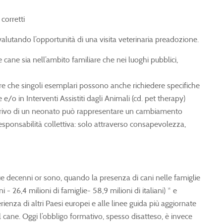
corretti
 valutando l’opportunità di una visita veterinaria preadozione.
 cane sia nell’ambito familiare che nei luoghi pubblici,
rare che singoli esemplari possono anche richiedere specifiche
/o in Interventi Assistiti dagli Animali (cd. pet therapy)
 L’arrivo di un neonato può rappresentare un cambiamento
responsabilità collettiva: solo attraverso consapevolezza,
ue decenni or sono, quando la presenza di cani nelle famiglie
 26,4 milioni di famiglie- 58,9 milioni di italiani) * e
enza di altri Paesi europei e alle linee guida più aggiornate
 cane. Oggi l’obbligo formativo, spesso disatteso, è invece