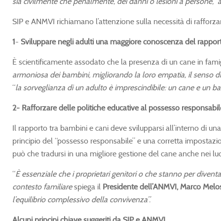
sia civilmente che penalmente, dei danni o lesioni a persone, 
SIP e ANMVI richiamano l’attenzione sulla necessità di rafforza
1
-
Sviluppare negli adulti una maggiore conoscenza del rapport
È scientificamente assodato che la presenza di un cane in fami
armoniosa dei bambini, migliorando la loro empatia, il senso di
“
la sorveglianza di un adulto è imprescindibile: un cane e un
2- Rafforzare delle politiche educative al possesso responsabil
Il rapporto tra bambini e cani deve svilupparsi all’interno di u
principio del “possesso responsabile” e una corretta impostazion
può che tradursi in una migliore gestione del cane anche nei luo
“
È essenziale che i proprietari genitori o che stanno per diventar
contesto familiare
spiega il
Presidente dell’ANMVI, Marco Melos
l’equilibrio complessivo della convivenza”.
Alcuni principi chiave suggeriti da SIP e ANMVI