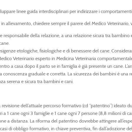
uppare linee guida interdisciplinari per indirizzare i comportamenti 
io o in allevamento, chiedere sempre il parere del Medico Veterinario,
e responsabile della relazione, a una relazione sicura tra bambino e
cane.
 esigenze etologiche, fisiologiche e di benessere del cane. Conside
 Medico Veterinario esperto in Medicina Veterinaria comportamentale e
l rientro a casa dopo il parto se in famiglia è già presente un cane.
roca conoscenza graduale e corretta. La sicurezza dei bambini è una 
a serena e sicura tra bambini e cani.
revisione dell’attuale percorso formativo (cd “patentino”) ideato d
 1 cane ogni 3 famiglie e 1 cane ogni 7 persone (8,8 milioni di cani -
ne a distanza. La riforma del patentino dovrebbe attingere all’esperi
si di obbligo formativo, in chiave preventiva, fin dall’adozione del