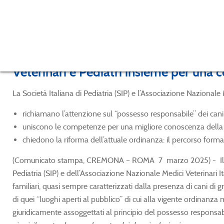
Veterinari e Pediatri insieme per una 
La Società Italiana di Pediatria (SIP) e l’Associazione Nazionale
richiamano l’attenzione sul “possesso responsabile” dei cani
uniscono le competenze per una migliore conoscenza dell
chiedono la riforma dell’attuale ordinanza: il percorso forma
(Comunicato stampa, CREMONA – ROMA 7 marzo 2025) - Il sussegui
Pediatria (SIP) e dell’Associazione Nazionale Medici Veterinari I
familiari, quasi sempre caratterizzati dalla presenza di cani di gr
di quei “luoghi aperti al pubblico” di cui alla vigente ordinanz
giuridicamente assoggettati al principio del possesso responsabi