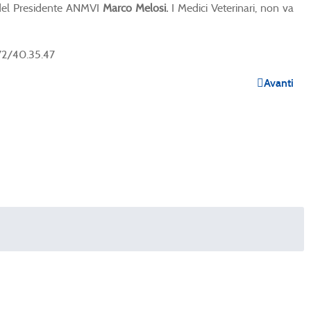
a del Presidente ANMVI
Marco Melosi.
I Medici Veterinari, non va
372/40.35.47
Avanti