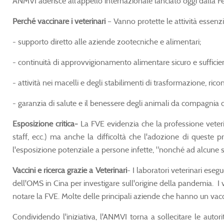
ANMVI aderisce all’appello internazionale lanciato oggi dalla Fe
Perché vaccinare i veterinari
– Vanno protette le attività essenzia
- supporto diretto alle aziende zootecniche e alimentari;
- continuità di approvvigionamento alimentare sicuro e sufficie
- attività nei macelli e degli stabilimenti di trasformazione, ri
- garanzia di salute e il benessere degli animali da compagnia 
Esposizione critica-
La FVE evidenzia che la professione veterin
staff, ecc.) ma anche la difficoltà che l'adozione di queste
l'esposizione potenziale a persone infette, "nonché ad alcune
Vaccini e ricerca grazie a Veterinari
- I laboratori veterinari ese
dell'OMS in Cina per investigare sull'origine della pandemia. I v
notare la FVE. Molte delle principali aziende che hanno un vac
Condividendo l'iniziativa, l'ANMVI torna a sollecitare le autori