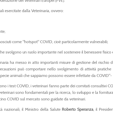
derazione dei Veterinari Europei (FVE).
li esercitate dalla Veterinaria, ovvero:
nte;
conosciuti come "hotspot" COVID, cioè particolarmente vulnerabili;
che svolgono un ruolo importante nel sostenere il benessere fisico 
aria ha messo in atto importanti misure di gestione del rischio dur
 precauzioni può comportare nello svolgimento di attività prati
 specie animali che sappiamo possono essere infettate da COVID"- 
guono i test COVID, i veterinari fanno parte dei comitati consultivi 
eterinari sono fondamentali per la ricerca, lo sviluppo e la fornitu
cino COVID sul mercato sono guidate da veterinari.
tà nazionali, il Ministro della Salute
Roberto Speranza
, il Presid