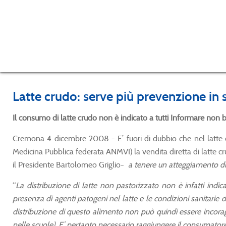
Latte crudo: serve più prevenzione in s
Il consumo di latte crudo non è indicato a tutti Informare non b
Cremona 4 dicembre 2008 - E’ fuori di dubbio che nel latte cru
Medicina Pubblica federata ANMVI) la vendita diretta di latte c
il Presidente Bartolomeo Griglio-
a tenere un atteggiamento di 
“
La distribuzione di latte non pastorizzato non è infatti indica
presenza di agenti patogeni nel latte e le condizioni sanitarie d
distribuzione di questo alimento non può quindi essere incora
nelle scuole). E’ pertanto necessario raggiungere il consumato