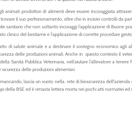
gli animali produttori di alimenti deve essere incoraggiata attrav
ovare il suo perfezionamento, oltre che in incisivi controlli da parte 
le sanitario che non soltanto incoraggi l’applicazione di Buone prati
to clinico del bestiame e l’applicazione di corrette procedure gestio
fatto di salute animale e a destinare il sostegno economico agli al
icurezza delle produzioni animali. Anche in questo contesto il veter
lla Sanità Pubblica Veterinaria, nell’aiutare l’allevatore a tenere 
 sicurezza delle produzioni alimentari.
 mancando, lascia un vuoto nella rete di biosicurezza dell'azienda
pi della BSE ed è rimasta lettera morta nei pochi atti normativi ed 