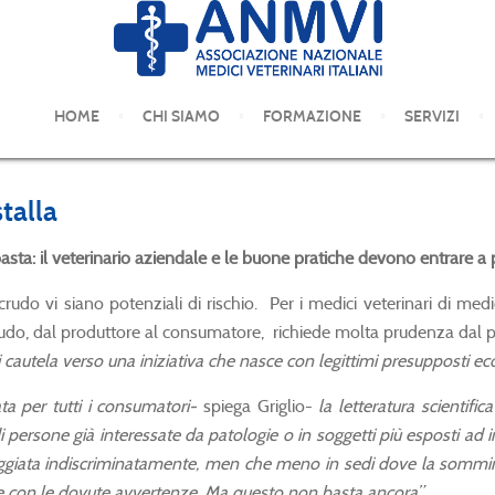
COMUNICATI STAMPA
HOME
CHI SIAMO
FORMAZIONE
SERVIZI
talla
asta: il veterinario aziendale e le buone pratiche devono entrare a p
do vi siano potenziali di rischio. Per i medici veterinari di medi
rudo, dal produttore al consumatore, richiede molta prudenza dal pu
cautela verso una iniziativa che nasce con legittimi presupposti ec
ta per tutti i consumatori-
spiega Griglio-
la letteratura scientif
i persone già interessate da patologie o in soggetti più esposti ad i
ggiata indiscriminatamente, men che meno in sedi dove la somminis
re con le dovute avvertenze. Ma questo non basta ancora”.