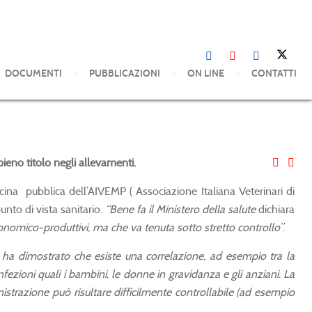
DOCUMENTI
PUBBLICAZIONI
ON LINE
CONTATTI
ieno titolo negli allevamenti.
cina pubblica dell’AIVEMP ( Associazione Italiana Veterinari di
nto di vista sanitario.
“Bene fa il Ministero della salute
dichiara
onomico-produttivi, ma che va tenuta sotto stretto controllo”.
ica ha dimostrato che esiste una correlazione, ad esempio tra la
nfezioni quali i bambini, le donne in gravidanza e gli anziani. La
trazione può risultare difficilmente controllabile (ad esempio