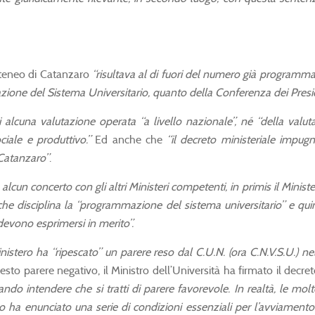
erateneo di Catanzaro
“risultava al di fuori del numero già programmat
zione del Sistema Universitario, quanto della Conferenza dei Presidi
i alcuna valutazione operata “a livello nazionale”, né “della valuta
iale e produttivo.”
Ed anche che
“il decreto ministeriale impug
 Catanzaro”
.
lcun concerto con gli altri Ministeri competenti, in primis il Minist
 che disciplina la “programmazione del sistema universitario” e quin
e devono esprimersi in merito”.
inistero ha “ripescato” un parere reso dal C.U.N. (ora C.N.V.S.U.) 
sto parere negativo, il Ministro dell’Università ha firmato il decret
ndo intendere che si tratti di parere favorevole. In realtà, le mol
ha enunciato una serie di condizioni essenziali per l’avviamento 