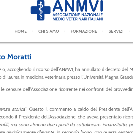
COMUNICATI STAMPA
HOME
CHI SIAMO
FORMAZIONE
SERVIZI
to Moratti
o, accogliendo il ricorso dell’ANMVI, ha annullato il decreto del M
orso di laurea in medicina veterinaria presso l’Università Magna Graec
le censure dell'Associazione ricorrente nei confronti del provved
enza storica”
. Questo il commento a caldo del Presidente dell
ondo il Presidente dell’Associazione, che aveva presentato ricors
ofili, ma sono almeno due i punti da sottolineare: innanzitutto, pe
te giuridicamente rilevante; in secondo luogo, con questa sentenz