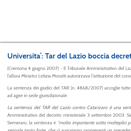
Universita’: Tar del Lazio boccia decre
(Cremona 4 giugno 2007) - Il Tribunale Amministrativo del Lazi
l’allora Ministro Letizia Moratti autorizzava l’istituzione del c
La sentenza dei giudici del TAR (n. 4868/2007) accoglie tutte 
ad agire in sede giurisdizionale.
La sentenza del TAR del Lazio contro Catanzaro è una sent
Amministrativo del decreto ministeriale 3 settembre 2003. Sec
Semeraro, la sentenza è
“molto importante sotto molteplici pr
segnale tanto forte, che ci auguriamo rappresenti un preceden