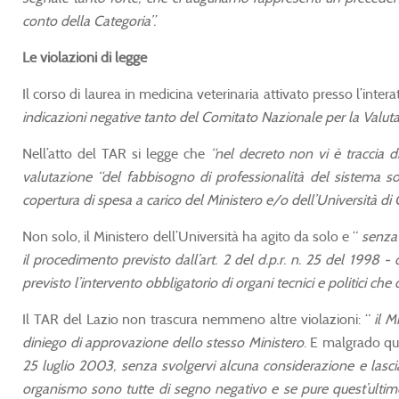
conto della Categoria”.
Le violazioni di legge
Il corso di laurea in medicina veterinaria attivato presso l’int
indicazioni negative tanto del Comitato Nazionale per la Valuta
Nell’atto del TAR si legge che
“nel decreto non vi è traccia d
valutazione “del fabbisogno di professionalità del sistema soc
copertura di spesa a carico del Ministero e/o dell’Università di
Non solo, il Ministero dell’Università ha agito da solo e “
senza a
il procedimento previsto dall’art. 2 del d.p.r. n. 25 del 1998 -
previsto l’intervento obbligatorio di organi tecnici e politici ch
Il TAR del Lazio non trascura nemmeno altre violazioni: “
il M
diniego di approvazione dello stesso Ministero
. E malgrado que
25 luglio 2003, senza svolgervi alcuna considerazione e lascia
organismo sono tutte di segno negativo e se pure quest’ultimo 