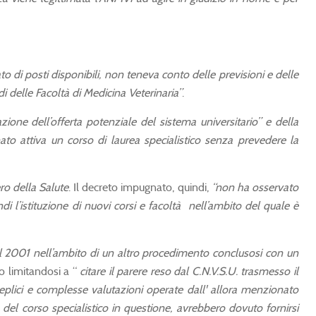
o di posti disponibili, non teneva conto delle previsioni e delle
 delle Facoltà di Medicina Veterinaria”
.
zione dell’offerta potenziale del sistema universitario” e della
nato attiva un corso di laurea specialistico senza prevedere la
ero della Salute
. Il decreto impugnato, quindi,
“non ha osservato
di l’istituzione di nuovi corsi e facoltà nell’ambito del quale è
nel 2001 nell’ambito di un altro procedimento conclusosi con un
o limitandosi a “
citare il parere reso dal C.N.V.S.U. trasmesso il
teplici e complesse valutazioni operate dall' allora menzionato
del corso specialistico in questione, avrebbero dovuto fornirsi