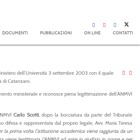
DOCUMENTI
PUBBLICAZIONI
ON LINE
CONTATTI
inistero dell’Università 3 settembre 2003 con il quale
ia di Catanzaro.
imento ministeriale e riconosce piena legittimazione dell’ANMVI
’ANMVI
Carlo Scotti
, dopo la bocciatura da parte del Tribunale
o difesa e rappresentata dal proprio legale, Avv. Maria Teresa
r la prima volta l’istituzione accademica viene raggiunta da un
a viene legittimata l’ANMVI ad agire in giudizio in nome e per