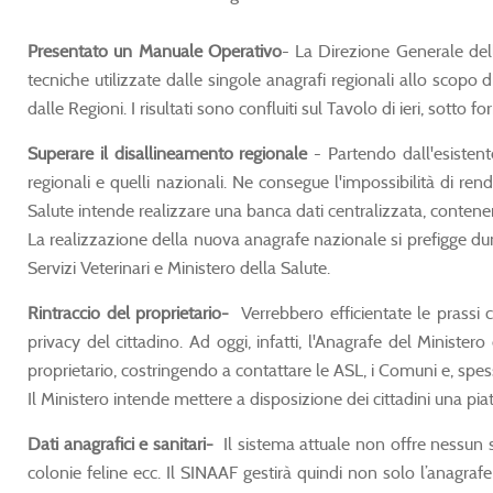
Presentato un Manuale Operativo
- La Direzione Generale dell
tecniche utilizzate dalle singole anagrafi regionali allo scopo d
dalle Regioni. I risultati sono confluiti sul Tavolo di ieri, sot
Superare il disallineamento regionale
- Partendo dall'esistente
regionali e quelli nazionali. Ne consegue l'impossibilità di rend
Salute intende realizzare una banca dati centralizzata, contene
La realizzazione della nuova anagrafe nazionale si prefigge dun
Servizi Veterinari e Ministero della Salute.
Rintraccio del proprietario-
Verrebbero efficientate le prassi ch
privacy del cittadino. Ad oggi, infatti, l'Anagrafe del Ministero
proprietario, costringendo a contattare le ASL, i Comuni e, spesso
Il Ministero intende mettere a disposizione dei cittadini una piat
Dati anagrafici e sanitari-
Il sistema attuale non offre nessun se
colonie feline ecc. Il SINAAF gestirà quindi non solo l’anagrafe de