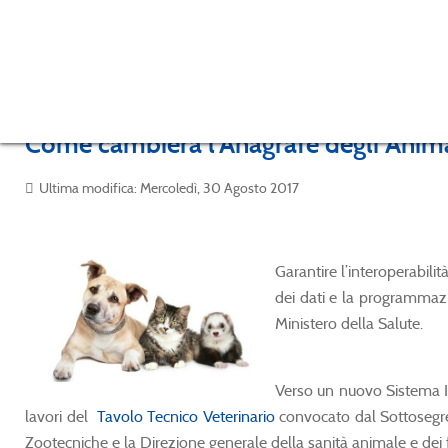
Come cambierà l'Anagrafe degli Anima
Ultima modifica: Mercoledì, 30 Agosto 2017
Garantire l’interoperabilit
dei dati e la programmazio
Ministero della Salute.
Verso un nuovo Sistema In
lavori del
Tavolo Tecnico Veterinario
convocato dal Sottosegre
Zootecniche e la Direzione generale della sanità animale e dei fa