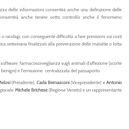
ezza delle informazioni consentirà anche una definizione delle
 consentirà anche tenere sotto controllo anche il fenomeno
à o randagi, con conseguente difficoltà a fare previsioni sui costi
lica veterinaria finalizzati alla prevenzione delle malattie o lotta
 software: farmacosorveglianza sugli animali d’affezione (scorte
i e benigni) e l'emissione centralizzata del passaporto.
elosi
(Presidente),
Carla Bernasconi
(Vicepresidente) e
Antonio
egionale
Michele Brichese
(Regione Veneto) e un rappresentante