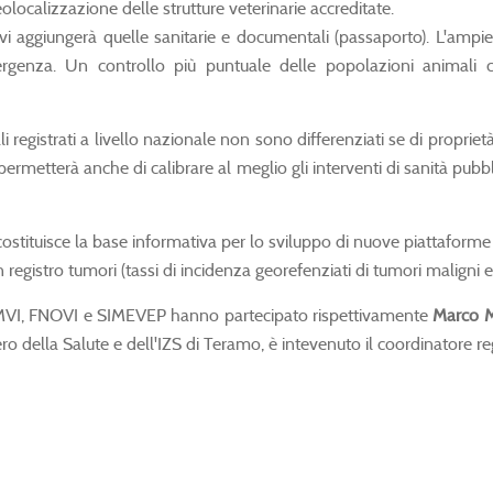
olocalizzazione delle strutture veterinarie accreditate.
i aggiungerà quelle sanitarie e documentali (passaporto). L'ampi
mergenza. Un controllo più puntuale delle popolazioni animali
li registrati a livello nazionale non sono differenziati se di propriet
, permetterà anche di calibrare al meglio gli interventi di sanità pubb
ostituisce la base informativa per lo sviluppo di nuove piattaforme
a, un registro tumori (tassi di incidenza georefenziati di tumori malign
NMVI, FNOVI e SIMEVEP hanno partecipato rispettivamente
Marco M
tero della Salute e dell'IZS di Teramo, è intevenuto il coordinatore r