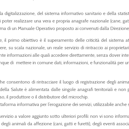
a digitalizzazione, del sistema informativo sanitario e della stat
i poter realizzare una vera e propria anagrafe nazionale (cane, gatt
to forma di un Manuale Operativo proposto ai convenuti dalla Direzion
, il primo obiettivo è il superamento delle criticità del sistema att
ere, su scala nazionale, un reale servizio di rintraccio ai proprieta
nte informazioni alle quali accedere direttamente, senza dover inter
que di mettere in comune dati, informazioni, e funzionalità per una
e consentono di rintracciare il luogo di registrazione degli animali
 della Salute è alimentata dalle singole anagrafi territoriali e non 
, il produttore o il distributore del microchip.
taforma informativa per l’erogazione dei servizi, utilizzabile anche s
rvizio a valore aggiunto sotto ulteriori profili: non vi sono informazi
gli animali da affezione (cani, gatti e furetti), degli eventi associa