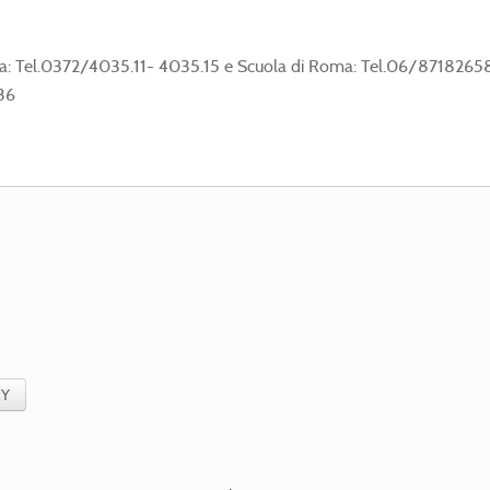
mona: Tel.0372/4035.11- 4035.15 e Scuola di Roma: Tel.06/8718265
536
CY