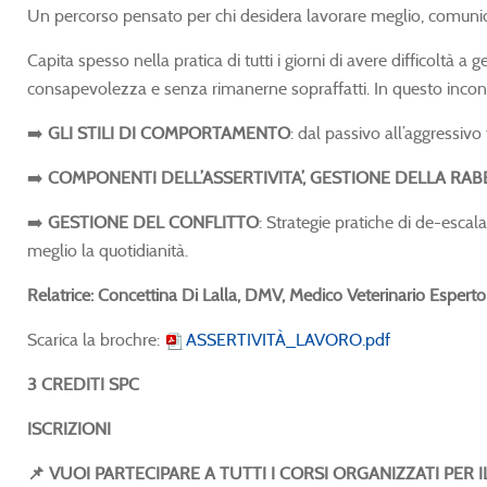
Un percorso pensato per chi desidera lavorare meglio, comunica
Capita spesso nella pratica di tutti i giorni di avere difficoltà a 
consapevolezza e senza rimanerne sopraffatti. In questo incontr
➡️
GLI STILI DI COMPORTAMENTO
: dal passivo all’aggressivo 
➡️
COMPONENTI DELL’ASSERTIVITA’, GESTIONE DELLA RA
➡️
GESTIONE DEL CONFLITTO
: Strategie pratiche di de-esca
meglio la quotidianità.
Relatrice: Concettina Di Lalla, DMV, Medico Veterinario Espe
Scarica la brochre:
ASSERTIVITÀ_LAVORO.pdf
3 CREDITI SPC
ISCRIZIONI
📌 VUOI PARTECIPARE A TUTTI I CORSI ORGANIZZATI PER